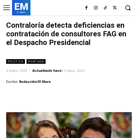
EM
EL MURO
Contraloría detecta deficiencias en
contratación de consultores FAG en
el Despacho Presidencial
POLÍTICA
PORTADA
5 mayo, 2023
Actualizado hace:
5 mayo, 2023
Escribe:
Redacción/El Muro
Facebook
Twitter
Copy URL