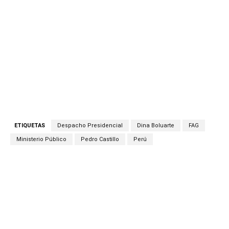
ETIQUETAS
Despacho Presidencial
Dina Boluarte
FAG
Ministerio Público
Pedro Castillo
Perú
Facebook
Twitter
Copy URL