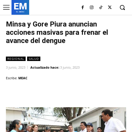
EM
EL MURO
Minsa y Gore Piura anuncian
acciones masivas para frenar el
avance del dengue
REGIONAL
SALUD
3 junio, 2023
Actualizado hace:
3 junio, 2023
Escribe:
MEAC
Facebook
Twitter
Copy URL