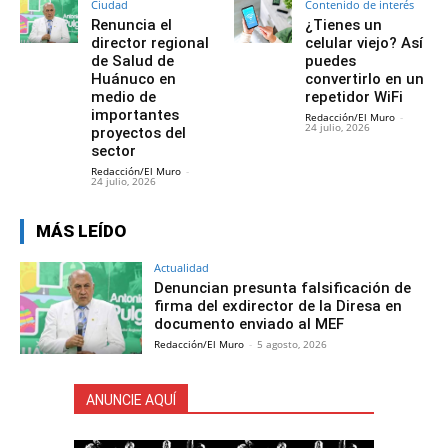
Ciudad
Contenido de interés
Renuncia el
¿Tienes un
director regional
celular viejo? Así
de Salud de
puedes
Huánuco en
convertirlo en un
medio de
repetidor WiFi
importantes
Redacción/El Muro
-
24 julio, 2026
proyectos del
sector
Redacción/El Muro
-
24 julio, 2026
MÁS LEÍDO
Actualidad
Denuncian presunta falsificación de
firma del exdirector de la Diresa en
documento enviado al MEF
Redacción/El Muro
-
5 agosto, 2026
ANUNCIE AQUÍ