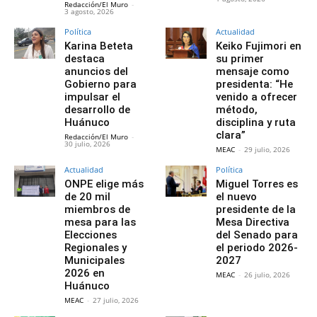
Redacción/El Muro
-
3 agosto, 2026
Política
Actualidad
Karina Beteta
Keiko Fujimori en
destaca
su primer
anuncios del
mensaje como
Gobierno para
presidenta: “He
impulsar el
venido a ofrecer
desarrollo de
método,
Huánuco
disciplina y ruta
clara”
Redacción/El Muro
-
30 julio, 2026
MEAC
-
29 julio, 2026
Actualidad
Política
ONPE elige más
Miguel Torres es
de 20 mil
el nuevo
miembros de
presidente de la
mesa para las
Mesa Directiva
Elecciones
del Senado para
Regionales y
el periodo 2026-
Municipales
2027
2026 en
MEAC
-
26 julio, 2026
Huánuco
MEAC
-
27 julio, 2026