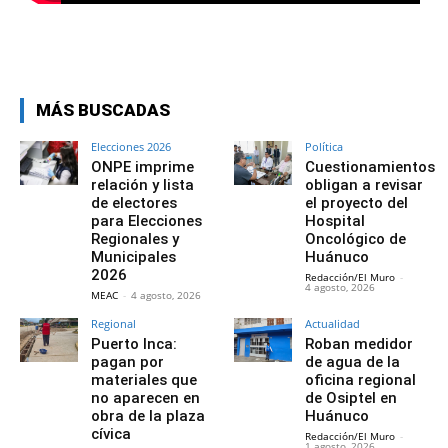
MÁS BUSCADAS
Elecciones 2026
Política
ONPE imprime
Cuestionamientos
relación y lista
obligan a revisar
de electores
el proyecto del
para Elecciones
Hospital
Regionales y
Oncológico de
Municipales
Huánuco
2026
Redacción/El Muro
-
4 agosto, 2026
MEAC
-
4 agosto, 2026
Regional
Actualidad
Puerto Inca:
Roban medidor
pagan por
de agua de la
materiales que
oficina regional
no aparecen en
de Osiptel en
obra de la plaza
Huánuco
cívica
Redacción/El Muro
-
1 agosto, 2026