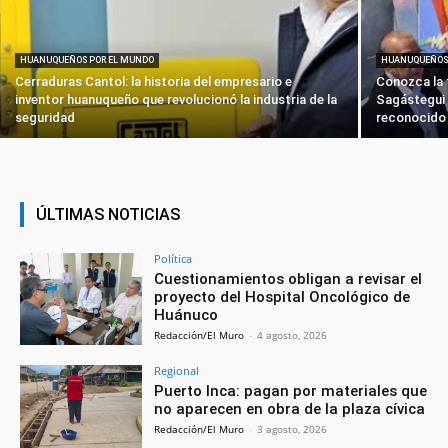
HUANUQUEÑOS POR EL MUNDO
HUANUQUEÑOS
Cerraduras Cantol: la historia del empresario e
Conozca la 
inventor huanuqueño que revolucionó la industria de la
Sagástegui 
seguridad
reconocido
ÚLTIMAS NOTICIAS
Política
Cuestionamientos obligan a revisar el
proyecto del Hospital Oncológico de
Huánuco
Redacción/El Muro
-
4 agosto, 2026
Regional
Puerto Inca: pagan por materiales que
no aparecen en obra de la plaza cívica
Redacción/El Muro
-
3 agosto, 2026