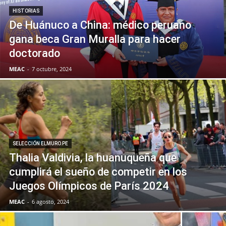
HISTORIAS
De Huánuco a China: médico peruano
gana beca Gran Muralla para hacer
doctorado
MEAC
-
7 octubre, 2024
SELECCIÓN ELMURO.PE
Thalia Valdivia, la huanuqueña que
cumplirá el sueño de competir en los
Juegos Olímpicos de París 2024
MEAC
-
6 agosto, 2024