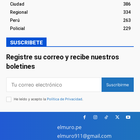
Ciudad
386
Regional
334
Perú
263
Policial
229
SUSCRIBETE
Registre su correo y recibe nuestros
boletines
Suscribirme
He leído y acepto la
Política de Privacidad
.
elmuro.pe
elmuro911@gmail.com