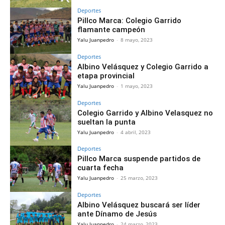
Deportes
Pillco Marca: Colegio Garrido
flamante campeón
Yalu Juanpedro
-
8 mayo, 2023
Deportes
Albino Velásquez y Colegio Garrido a
etapa provincial
Yalu Juanpedro
-
1 mayo, 2023
Deportes
Colegio Garrido y Albino Velasquez no
sueltan la punta
Yalu Juanpedro
-
4 abril, 2023
Deportes
Pillco Marca suspende partidos de
cuarta fecha
Yalu Juanpedro
-
25 marzo, 2023
Deportes
Albino Velásquez buscará ser líder
ante Dínamo de Jesús
Yalu Juanpedro
-
24 marzo, 2023