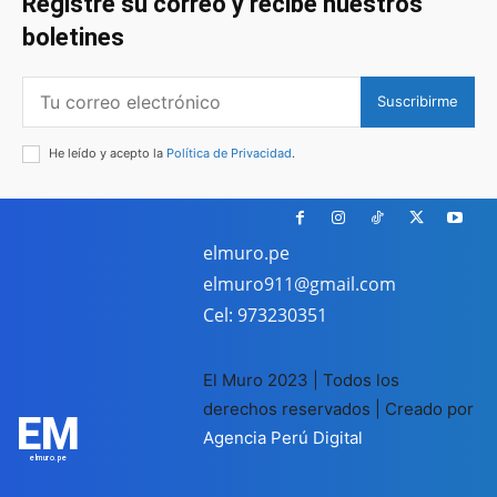
Registre su correo y recibe nuestros
boletines
Suscribirme
He leído y acepto la
Política de Privacidad
.
elmuro.pe
elmuro911@gmail.com
Cel: 973230351
El Muro 2023 | Todos los
derechos reservados | Creado por
EM
Agencia Perú Digital
elmuro.pe