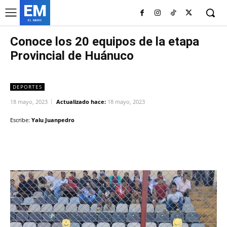
EM
EL MURO
Conoce los 20 equipos de la etapa
Provincial de Huánuco
DEPORTES
18 mayo, 2023
Actualizado hace:
18 mayo, 2023
Escribe:
Yalu Juanpedro
Facebook
Twitter
Copy URL