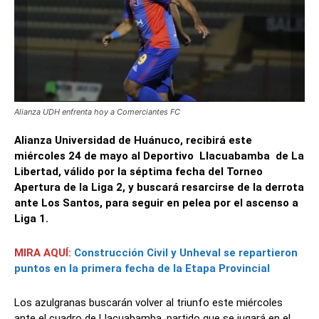
Alianza UDH enfrenta hoy a Comerciantes FC
Alianza Universidad de Huánuco, recibirá este
miércoles 24 de mayo al Deportivo Llacuabamba de La
Libertad, válido por la séptima fecha del Torneo
Apertura de la Liga 2, y buscará resarcirse de la derrota
ante Los Santos, para seguir en pelea por el ascenso a
Liga 1.
MIRA AQUÍ:
Construcción Civil y Unheval se repartieron
puntos en la primera fecha de la Etapa Provincial
Los azulgranas buscarán volver al triunfo este miércoles
ante el cuadro de Llacuabamba, partido que se jugará en el