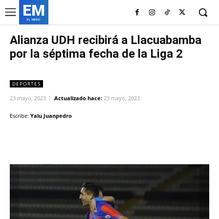
EM
EL MURO
Alianza UDH recibirá a Llacuabamba
por la séptima fecha de la Liga 2
DEPORTES
23 mayo, 2023
Actualizado hace:
23 mayo, 2023
Escribe:
Yalu Juanpedro
Facebook
Twitter
Copy URL