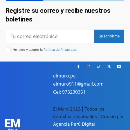
Registre su correo y recibe nuestros
boletines
Suscribirme
He leído y acepto la
Política de Privacidad
.
elmuro.pe
elmuro911@gmail.com
Cel: 973230351
El Muro 2023 | Todos los
derechos reservados | Creado por
EM
Agencia Perú Digital
elmuro.pe