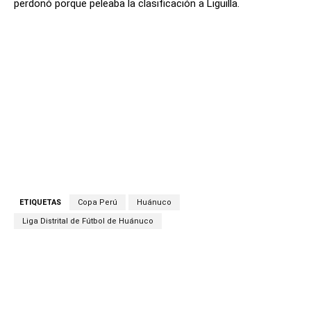
perdonó porque peleaba la clasificación a Liguilla.
ETIQUETAS
Copa Perú
Huánuco
Liga Distrital de Fútbol de Huánuco
Facebook
Twitter
Copy URL