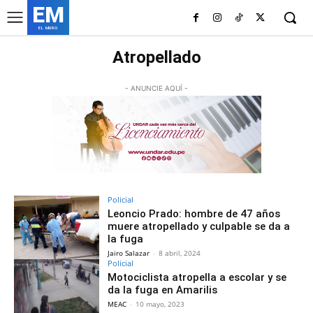
EM
EL MURO
Atropellado
- ANUNCIE AQUÍ -
Policial
Leoncio Prado: hombre de 47 años
muere atropellado y culpable se da a
la fuga
Jairo Salazar
-
8 abril, 2024
Policial
Motociclista atropella a escolar y se
da la fuga en Amarilis
MEAC
-
10 mayo, 2023