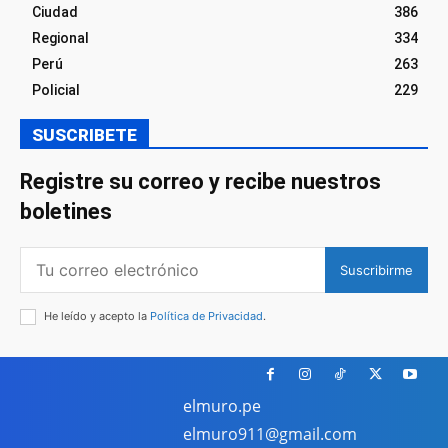
Ciudad
386
Regional
334
Perú
263
Policial
229
SUSCRIBETE
Registre su correo y recibe nuestros
boletines
Suscribirme
He leído y acepto la
Política de Privacidad
.
elmuro.pe
elmuro911@gmail.com