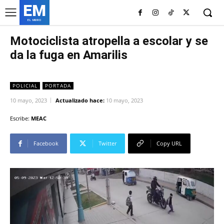
EM
EL MURO
Motociclista atropella a escolar y se
da la fuga en Amarilis
POLICIAL
PORTADA
10 mayo, 2023
Actualizado hace:
10 mayo, 2023
Escribe:
MEAC
Facebook
Twitter
Copy URL