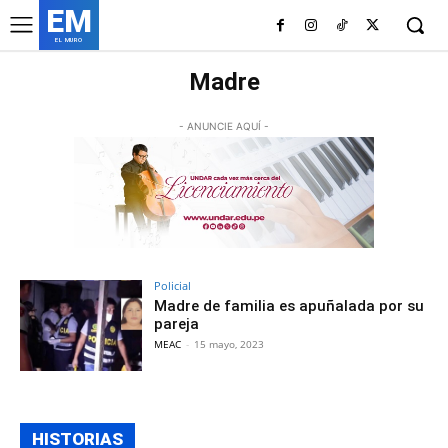
EM
EL MURO
Madre
- ANUNCIE AQUÍ -
Policial
Madre de familia es apuñalada por su
pareja
MEAC
-
15 mayo, 2023
HISTORIAS