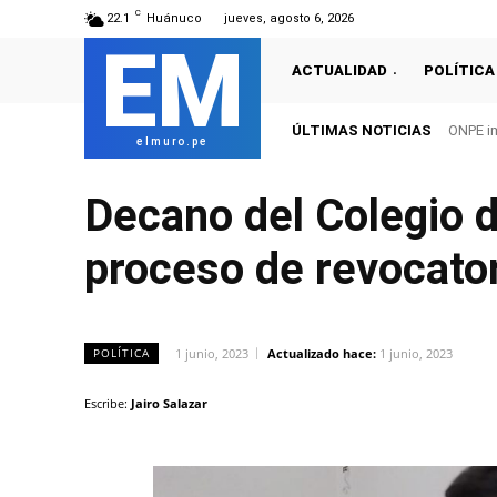
C
22.1
Huánuco
jueves, agosto 6, 2026
EM
ACTUALIDAD
POLÍTICA
ÚLTIMAS NOTICIAS
ONPE im
elmuro.pe
Decano del Colegio 
proceso de revocator
1 junio, 2023
Actualizado hace:
1 junio, 2023
POLÍTICA
Escribe:
Jairo Salazar