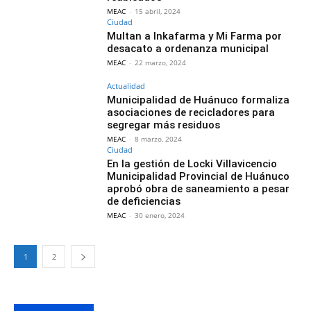
MEAC
-
15 abril, 2024
Ciudad
Multan a Inkafarma y Mi Farma por
desacato a ordenanza municipal
MEAC
-
22 marzo, 2024
Actualidad
Municipalidad de Huánuco formaliza
asociaciones de recicladores para
segregar más residuos
MEAC
-
8 marzo, 2024
Ciudad
En la gestión de Locki Villavicencio
Municipalidad Provincial de Huánuco
aprobó obra de saneamiento a pesar
de deficiencias
MEAC
-
30 enero, 2024
1
2