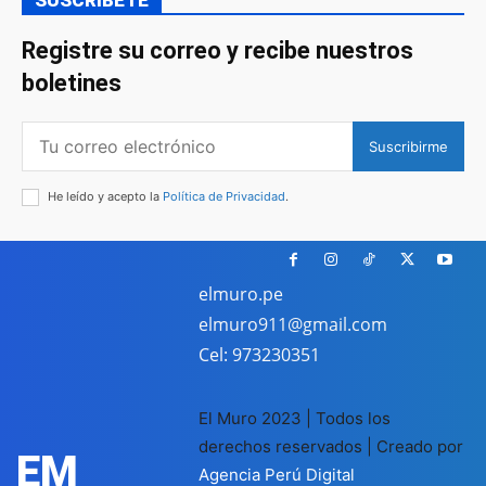
SUSCRIBETE
Registre su correo y recibe nuestros
boletines
Suscribirme
He leído y acepto la
Política de Privacidad
.
elmuro.pe
elmuro911@gmail.com
Cel: 973230351
El Muro 2023 | Todos los
derechos reservados | Creado por
EM
Agencia Perú Digital