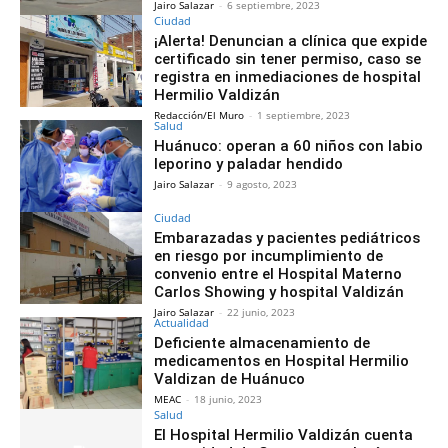
Jairo Salazar
-
6 septiembre, 2023
Ciudad
¡Alerta! Denuncian a clínica que expide
certificado sin tener permiso, caso se
registra en inmediaciones de hospital
Hermilio Valdizán
Redacción/El Muro
-
1 septiembre, 2023
Salud
Huánuco: operan a 60 niños con labio
leporino y paladar hendido
Jairo Salazar
-
9 agosto, 2023
Ciudad
Embarazadas y pacientes pediátricos
en riesgo por incumplimiento de
convenio entre el Hospital Materno
Carlos Showing y hospital Valdizán
Jairo Salazar
-
22 junio, 2023
Actualidad
Deficiente almacenamiento de
medicamentos en Hospital Hermilio
Valdizan de Huánuco
MEAC
-
18 junio, 2023
Salud
El Hospital Hermilio Valdizán cuenta